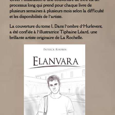
processus long qui prend pour chaque livre de
plusieurs semaines à plusieurs mois selon la difficulté
et les disponibilités de l’artiste.
La couverture du tome 1, Dans l’ombre d’Hurlevent,
a été confiée à l’illustratrice Tiphaine Léard, une
brillante artiste originaire de La Rochelle.