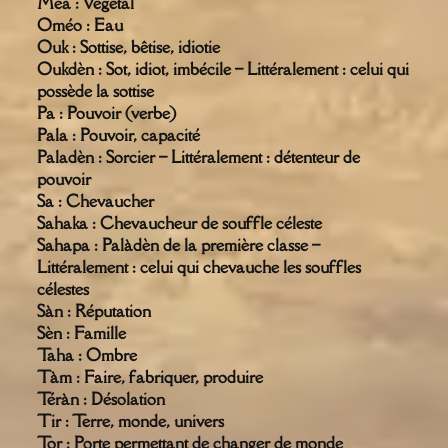
Méa : Végétal
Oméo : Eau
Ouk : Sottise, bêtise, idiotie
Oukdèn : Sot, idiot, imbécile – Littéralement : celui qui
possède la sottise
Pa : Pouvoir (verbe)
Pala : Pouvoir, capacité
Paladèn : Sorcier – Littéralement : détenteur de
pouvoir
Sa : Chevaucher
Sahaka : Chevaucheur de souffle céleste
Sahapa : Palàdèn de la première classe –
Littéralement : celui qui chevauche les souffles
célestes
Sàn : Réputation
Sèn : Famille
Taha : Ombre
Tàm : Faire, fabriquer, produire
Téràn : Désolation
Tir : Terre, monde, univers
Tor : Porte permettant de changer de monde