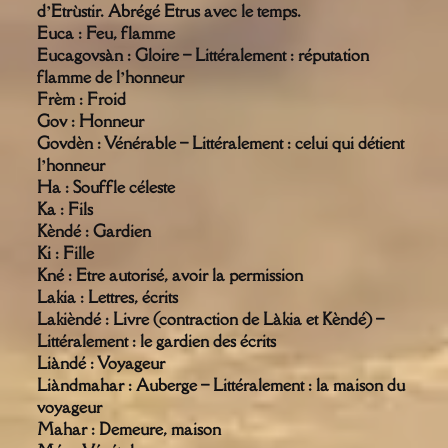
d’Etrùstir. Abrégé Etrus avec le temps.
Euca : Feu, flamme
Eucagovsàn : Gloire – Littéralement : réputation
flamme de l’honneur
Frèm : Froid
Gov : Honneur
Govdèn : Vénérable – Littéralement : celui qui détient
l’honneur
Ha : Souffle céleste
Ka : Fils
Kèndé : Gardien
Ki : Fille
Kné : Etre autorisé, avoir la permission
Lakia : Lettres, écrits
Lakièndé : Livre (contraction de Làkia et Kèndé) –
Littéralement : le gardien des écrits
Liàndé : Voyageur
Liàndmahar : Auberge – Littéralement : la maison du
voyageur
Mahar : Demeure, maison