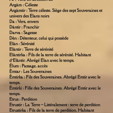
Argàm : Céleste
Argàmtir : Terre céleste. Siège des sept Souveraines et
univers des Elans noirs
Da : Vers, envers
Dàntir : Franchir
Darva : Sagesse
Dèn : Détenteur, celui qui possède
Elàn : Sérénité
Elàntir : Terre de sérénité
Elàntirka : Fils de la terre de sérénité. Habitant
d’Elàntir. Abrégé Elan avec le temps.
Élum : Passage, accès
Èmtar : Les Souveraines
Èmtirka : Fils des Souveraines. Abrégé Emtir avec le
temps.
Èmtirki : Fille des Souveraines. Abrégé Emtir avec le
temps.
Etrus : Perdition
Etrustir : La Terre – Littéralement : terre de perdition
Etrustirka : Fils de la terre de perdition. Habitant