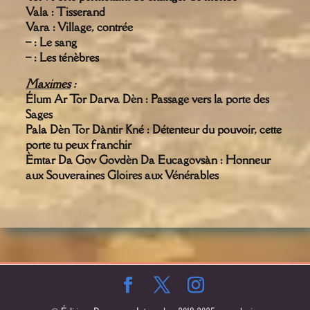
Vala : Tisserand
Vara : Village, contrée
– : Le sang
– : Les ténèbres
Maximes
:
Élum Ar Tor Darva Dèn : Passage vers la porte des
Sages
Pala Dèn Tor Dàntir Kné : Détenteur du pouvoir, cette
porte tu peux franchir
Èmtar Da Gov Govdèn Da Eucagovsàn : Honneur
aux Souveraines Gloires aux Vénérables