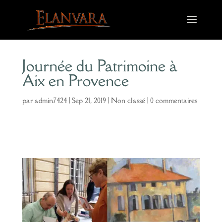
Journée du Patrimoine à
Aix en Provence
par
admin7424
|
Sep 21, 2019
|
Non classé
|
0 commentaires